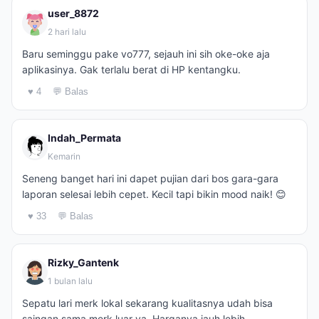
user_8872
2 hari lalu
Baru seminggu pake vo777, sejauh ini sih oke-oke aja
aplikasinya. Gak terlalu berat di HP kentangku.
♥ 4
💬 Balas
Indah_Permata
Kemarin
Seneng banget hari ini dapet pujian dari bos gara-gara
laporan selesai lebih cepet. Kecil tapi bikin mood naik! 😊
♥ 33
💬 Balas
Rizky_Gantenk
1 bulan lalu
Sepatu lari merk lokal sekarang kualitasnya udah bisa
saingan sama merk luar ya. Harganya jauh lebih