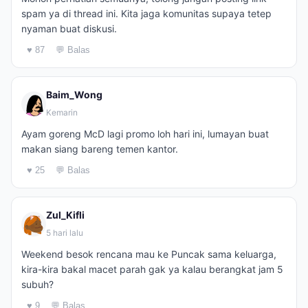
spam ya di thread ini. Kita jaga komunitas supaya tetep
nyaman buat diskusi.
♥ 87
💬 Balas
Baim_Wong
Kemarin
Ayam goreng McD lagi promo loh hari ini, lumayan buat
makan siang bareng temen kantor.
♥ 25
💬 Balas
Zul_Kifli
5 hari lalu
Weekend besok rencana mau ke Puncak sama keluarga,
kira-kira bakal macet parah gak ya kalau berangkat jam 5
subuh?
♥ 9
💬 Balas