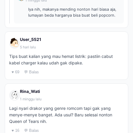
1 minggu lalu
Iya nih, makanya mending nonton hari biasa aja,
lumayan beda harganya bisa buat beli popcorn.
User_5521
5 hari lalu
Tips buat kalian yang mau hemat listrik: pastiin cabut
kabel charger kalau udah gak dipake.
♥ 69
💬 Balas
Rina_Wati
1 minggu lalu
Lagi nyari drakor yang genre romcom tapi gak yang
menye-menye banget. Ada usul? Baru selesai nonton
Queen of Tears nih.
♥ 16
💬 Balas