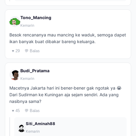
Tono_Mancing
Kemarin
Besok rencananya mau mancing ke waduk, semoga dapet
ikan banyak buat dibakar bareng keluarga.
♥ 29
💬 Balas
Budi_Pratama
Kemarin
Macetnya Jakarta hari ini bener-bener gak ngotak ya 😭
Dari Sudirman ke Kuningan aja sejam sendiri. Ada yang
nasibnya sama?
♥ 45
💬 Balas
Siti_Aminah88
Kemarin