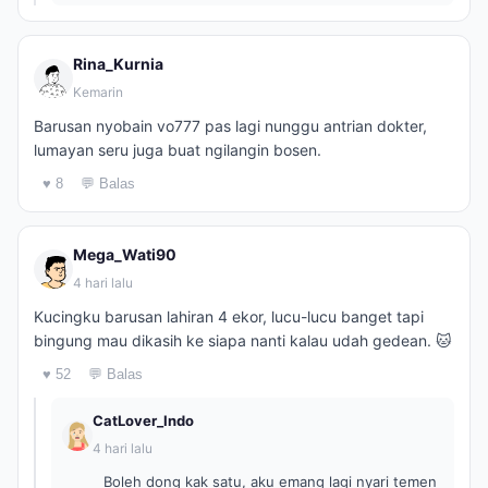
Rina_Kurnia
Kemarin
Barusan nyobain vo777 pas lagi nunggu antrian dokter,
lumayan seru juga buat ngilangin bosen.
♥ 8
💬 Balas
Mega_Wati90
4 hari lalu
Kucingku barusan lahiran 4 ekor, lucu-lucu banget tapi
bingung mau dikasih ke siapa nanti kalau udah gedean. 🐱
♥ 52
💬 Balas
CatLover_Indo
4 hari lalu
Boleh dong kak satu, aku emang lagi nyari temen