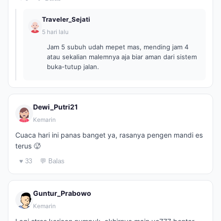
Traveler_Sejati
5 hari lalu
Jam 5 subuh udah mepet mas, mending jam 4
atau sekalian malemnya aja biar aman dari sistem
buka-tutup jalan.
Dewi_Putri21
Kemarin
Cuaca hari ini panas banget ya, rasanya pengen mandi es
terus 🥵
♥ 33
💬 Balas
Guntur_Prabowo
Kemarin