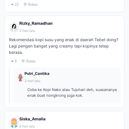
♥ 22
💬 Balas
Rizky_Ramadhan
3 hari lalu
Rekomendasi kopi susu yang enak di daerah Tebet dong?
Lagi pengen banget yang creamy tapi kopinya tetep
berasa.
♥ 9
💬 Balas
Putri_Cantika
3 hari lalu
Coba ke Kopi Nako atau Tujuhari deh, suasananya
enak buat nongkrong juga kok.
Siska_Amalia
6 hari lalu