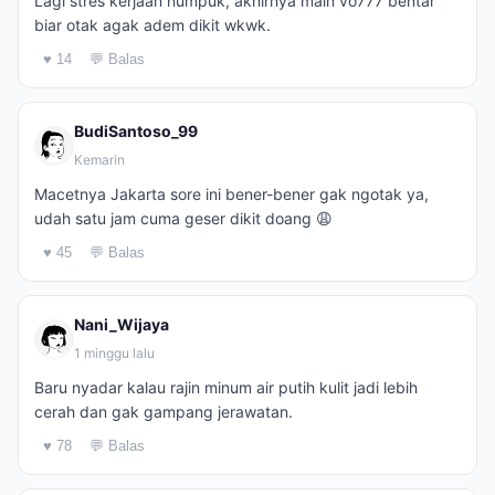
Lagi stres kerjaan numpuk, akhirnya main vo777 bentar
biar otak agak adem dikit wkwk.
♥ 14
💬 Balas
BudiSantoso_99
Kemarin
Macetnya Jakarta sore ini bener-bener gak ngotak ya,
udah satu jam cuma geser dikit doang 😩
♥ 45
💬 Balas
Nani_Wijaya
1 minggu lalu
Baru nyadar kalau rajin minum air putih kulit jadi lebih
cerah dan gak gampang jerawatan.
♥ 78
💬 Balas