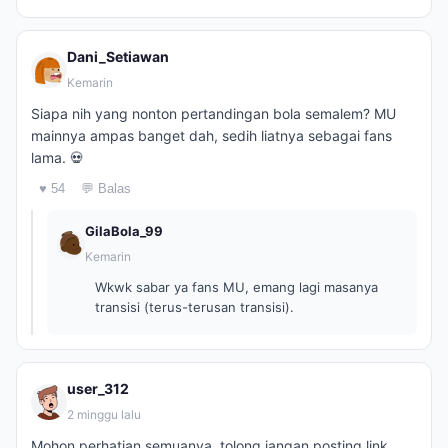
Dani_Setiawan
Kemarin
Siapa nih yang nonton pertandingan bola semalem? MU
mainnya ampas banget dah, sedih liatnya sebagai fans
lama. 💀
♥ 54
💬 Balas
GilaBola_99
Kemarin
Wkwk sabar ya fans MU, emang lagi masanya
transisi (terus-terusan transisi).
user_312
2 minggu lalu
Mohon perhatian semuanya, tolong jangan posting link