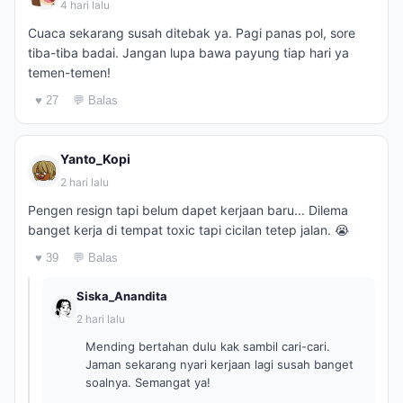
4 hari lalu
Cuaca sekarang susah ditebak ya. Pagi panas pol, sore
tiba-tiba badai. Jangan lupa bawa payung tiap hari ya
temen-temen!
♥ 27
💬 Balas
Yanto_Kopi
2 hari lalu
Pengen resign tapi belum dapet kerjaan baru... Dilema
banget kerja di tempat toxic tapi cicilan tetep jalan. 😭
♥ 39
💬 Balas
Siska_Anandita
2 hari lalu
Mending bertahan dulu kak sambil cari-cari.
Jaman sekarang nyari kerjaan lagi susah banget
soalnya. Semangat ya!