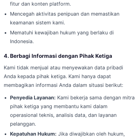
fitur dan konten platform.
Mencegah aktivitas penipuan dan memastikan
keamanan sistem kami.
Mematuhi kewajiban hukum yang berlaku di
Indonesia.
4. Berbagi Informasi dengan Pihak Ketiga
Kami tidak menjual atau menyewakan data pribadi
Anda kepada pihak ketiga. Kami hanya dapat
membagikan informasi Anda dalam situasi berikut:
Penyedia Layanan:
Kami bekerja sama dengan mitra
pihak ketiga yang membantu kami dalam
operasional teknis, analisis data, dan layanan
pelanggan.
Kepatuhan Hukum:
Jika diwajibkan oleh hukum,