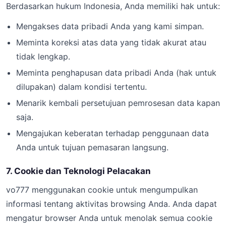
Berdasarkan hukum Indonesia, Anda memiliki hak untuk:
Mengakses data pribadi Anda yang kami simpan.
Meminta koreksi atas data yang tidak akurat atau
tidak lengkap.
Meminta penghapusan data pribadi Anda (hak untuk
dilupakan) dalam kondisi tertentu.
Menarik kembali persetujuan pemrosesan data kapan
saja.
Mengajukan keberatan terhadap penggunaan data
Anda untuk tujuan pemasaran langsung.
7. Cookie dan Teknologi Pelacakan
vo777 menggunakan cookie untuk mengumpulkan
informasi tentang aktivitas browsing Anda. Anda dapat
mengatur browser Anda untuk menolak semua cookie