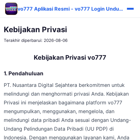
vo777 Aplikasi Resmi - vo777 Login Unduh Terbaru 💎
Kebijakan Privasi
Terakhir diperbarui: 2026-08-06
Kebijakan Privasi vo777
1. Pendahuluan
PT. Nusantara Digital Sejahtera berkomitmen untuk
melindungi dan menghormati privasi Anda. Kebijakan
Privasi ini menjelaskan bagaimana platform vo777
mengumpulkan, menggunakan, mengelola, dan
melindungi data pribadi Anda sesuai dengan Undang-
Undang Pelindungan Data Pribadi (UU PDP) di
Indonesia. Dengan menggunakan layanan kami, Anda